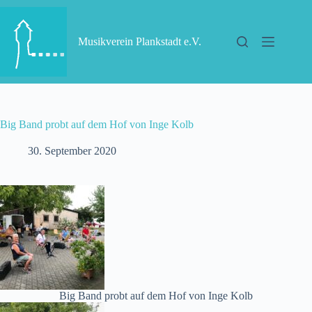
Zum
Inhalt
springen
Musikverein Plankstadt e.V.
Big Band probt auf dem Hof von Inge Kolb
30. September 2020
Big Band probt auf dem Hof von Inge Kolb