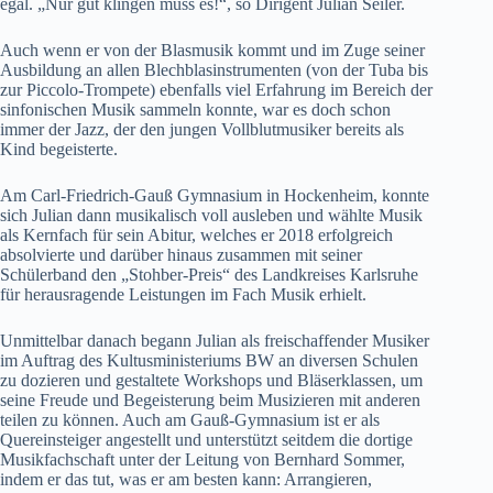
egal. „Nur gut klingen muss es!“, so Dirigent Julian Seiler.
Auch wenn er von der Blasmusik kommt und im Zuge seiner
Ausbildung an allen Blechblasinstrumenten (von der Tuba bis
zur Piccolo-Trompete) ebenfalls viel Erfahrung im Bereich der
sinfonischen Musik sammeln konnte, war es doch schon
immer der Jazz, der den jungen Vollblutmusiker bereits als
Kind begeisterte.
Am Carl-Friedrich-Gauß Gymnasium in Hockenheim, konnte
sich Julian dann musikalisch voll ausleben und wählte Musik
als Kernfach für sein Abitur, welches er 2018 erfolgreich
absolvierte und darüber hinaus zusammen mit seiner
Schülerband den „Stohber-Preis“ des Landkreises Karlsruhe
für herausragende Leistungen im Fach Musik erhielt.
Unmittelbar danach begann Julian als freischaffender Musiker
im Auftrag des Kultusministeriums BW an diversen Schulen
zu dozieren und gestaltete Workshops und Bläserklassen, um
seine Freude und Begeisterung beim Musizieren mit anderen
teilen zu können. Auch am Gauß-Gymnasium ist er als
Quereinsteiger angestellt und unterstützt seitdem die dortige
Musikfachschaft unter der Leitung von Bernhard Sommer,
indem er das tut, was er am besten kann: Arrangieren,