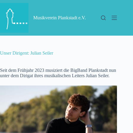
Zum
Inhalt
springen
Musikverein Plankstadt e.V.
Unser Dirigent: Julian Seiler
Seit dem Frühjahr 2023 musiziert die BigBand Plankstadt nun
unter dem Dirigat ihres musikalischen Leiters Julian Seiler.