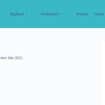
BigBand
Orchester23
Termine
Verein
s dem Jahr 2022.