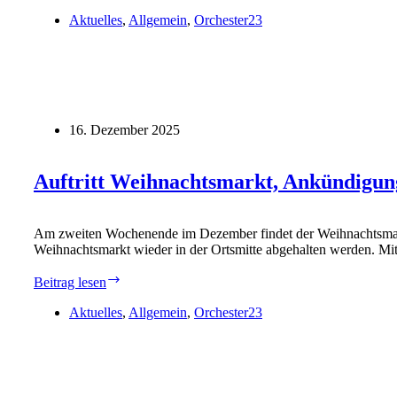
Dirigent*in
gesucht!
Aktuelles
,
Allgemein
,
Orchester23
16. Dezember 2025
Auftritt Weihnachtsmarkt, Ankündigun
Am zweiten Wochenende im Dezember findet der Weihnachtsmarkt 
Weihnachtsmarkt wieder in der Ortsmitte abgehalten werden. Mi
Auftritt
Beitrag lesen
Weihnachtsmarkt,
Ankündigung
Aktuelles
,
Allgemein
,
Orchester23
Choralsingen
und
Adventsgruß