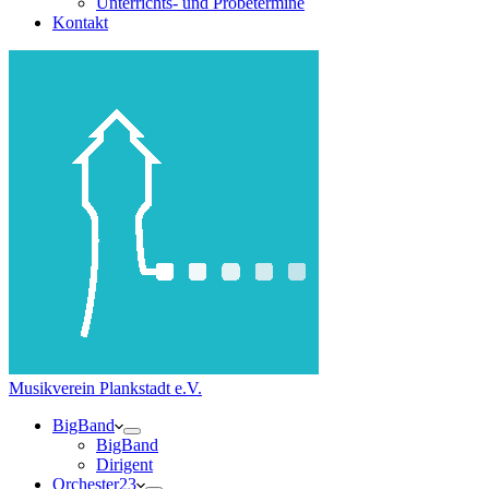
Unterrichts- und Probetermine
Kontakt
Musikverein Plankstadt e.V.
BigBand
BigBand
Dirigent
Orchester23