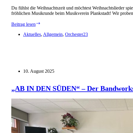
Du fühlst die Weihnachtszeit und möchtest Weihnachtslieder spie
fröhlichen Musikrunde beim Musikverein Plankstadt! Wir prob
Das
Beitrag lesen
Weihnachtsprojekt
startet
Aktuelles
,
Allgemein
,
Orchester23
wieder!
10. August 2025
„AB IN DEN SÜDEN“ – Der Bandworksh