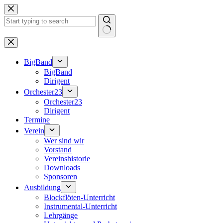
Zum
Inhalt
springen
Keine
Ergebnisse
BigBand
BigBand
Dirigent
Orchester23
Orchester23
Dirigent
Termine
Verein
Wer sind wir
Vorstand
Vereinshistorie
Downloads
Sponsoren
Ausbildung
Blockflöten-Unterricht
Instrumental-Unterricht
Lehrgänge