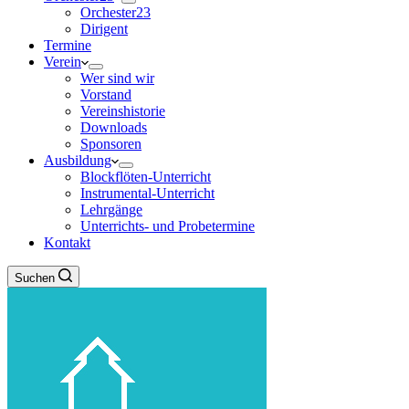
Orchester23
Dirigent
Termine
Verein
Wer sind wir
Vorstand
Vereinshistorie
Downloads
Sponsoren
Ausbildung
Blockflöten-Unterricht
Instrumental-Unterricht
Lehrgänge
Unterrichts- und Probetermine
Kontakt
Suchen