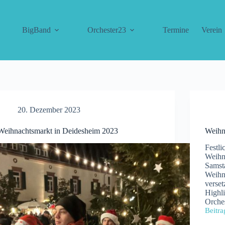
BigBand
Orchester23
Termine
Verein
20. Dezember 2023
Weihnachtsmarkt in Deidesheim 2023
Weihn
Festli
Weihn
Samst
Weihna
verset
Highli
Orches
Beitra
Weihn
in