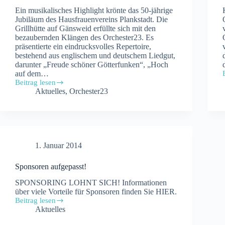
Ein musikalisches Highlight krönte das 50-jährige
Jubiläum des Hausfrauenvereins Plankstadt. Die
Grillhütte auf Gänsweid erfüllte sich mit den
bezaubernden Klängen des Orchester23. Es
präsentierte ein eindrucksvolles Repertoire,
bestehend aus englischem und deutschem Liedgut,
darunter „Freude schöner Götterfunken“, „Hoch
auf dem…
Beitrag lesen
Orchester23
Aktuelles
,
Orchester23
begeistert
beim
Jubiläum
des
Hausfrauenvereins
Plankstadt
1. Januar 2014
2023
Sponsoren aufgepasst!
SPONSORING LOHNT SICH! Informationen
über viele Vorteile für Sponsoren finden Sie HIER.
Beitrag lesen
Sponsoren
Aktuelles
aufgepasst!