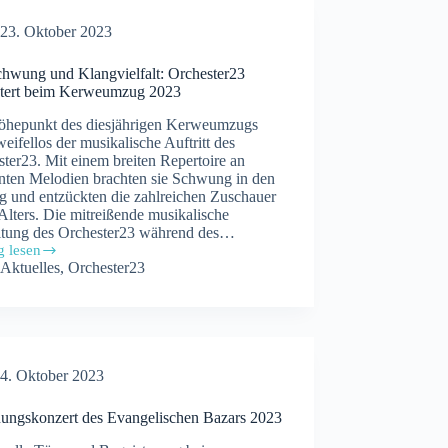
23. Oktober 2023
chwung und Klangvielfalt: Orchester23
stert beim Kerweumzug 2023
öhepunkt des diesjährigen Kerweumzugs
eifellos der musikalische Auftritt des
ter23. Mit einem breiten Repertoire an
nten Melodien brachten sie Schwung in den
 und entzückten die zahlreichen Zuschauer
Alters. Die mitreißende musikalische
itung des Orchester23 während des…
g lesen
Aktuelles
,
Orchester23
ung
ielfalt:
ster23
tert
4. Oktober 2023
eumzug
nungskonzert des Evangelischen Bazars 2023