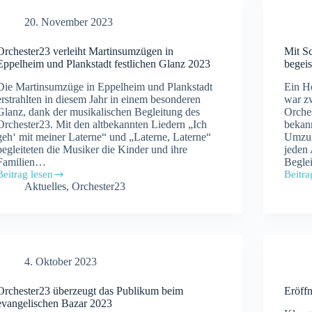
20. November 2023
Orchester23 verleiht Martinsumzügen in
Mit S
Eppelheim und Plankstadt festlichen Glanz 2023
begei
Die Martinsumzüge in Eppelheim und Plankstadt
Ein H
erstrahlten in diesem Jahr in einem besonderen
war zw
Glanz, dank der musikalischen Begleitung des
Orches
Orchester23. Mit den altbekannten Liedern „Ich
bekan
geh‘ mit meiner Laterne“ und „Laterne, Laterne“
Umzug
begleiteten die Musiker die Kinder und ihre
jeden 
Familien…
Begle
Beitrag lesen
Beitra
Orchester23
Mit
Aktuelles
,
Orchester23
verleiht
Schw
Martinsumzügen
und
in
Klangv
Eppelheim
Orche
und
begeis
Plankstadt
beim
4. Oktober 2023
festlichen
Kerw
Glanz
2023
2023
Orchester23 überzeugt das Publikum beim
Eröff
evangelischen Bazar 2023