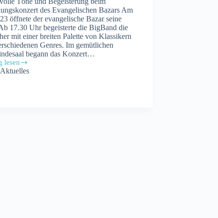
volle Töne und Begeisterung beim
nungskonzert des Evangelischen Bazars Am
23 öffnete der evangelische Bazar seine
Ab 17.30 Uhr begeisterte die BigBand die
er mit einer breiten Palette von Klassikern
erschiedenen Genres. Im gemütlichen
ndesaal begann das Konzert…
g lesen
nungskonzert
Aktuelles
elischen
s