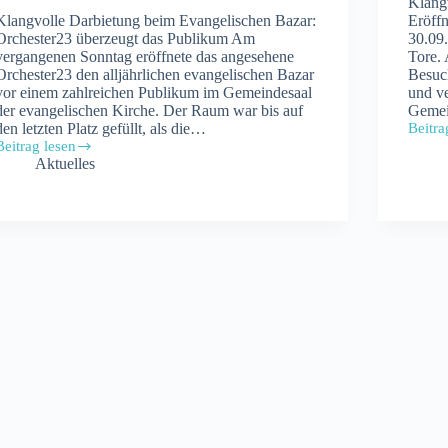
Klang
Klangvolle Darbietung beim Evangelischen Bazar:
Eröff
Orchester23 überzeugt das Publikum Am
30.09.
vergangenen Sonntag eröffnete das angesehene
Tore. 
Orchester23 den alljährlichen evangelischen Bazar
Besuch
vor einem zahlreichen Publikum im Gemeindesaal
und v
der evangelischen Kirche. Der Raum war bis auf
Gemei
den letzten Platz gefüllt, als die…
Beitra
Eröff
Beitrag lesen
des
Orchester23
Aktuelles
Evang
überzeugt
Bazar
das
2023
Publikum
beim
evangelischen
Bazar
2023