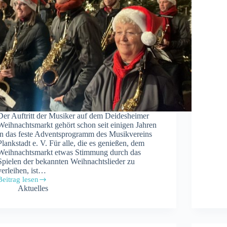
Planks
2023
Der Auftritt der Musiker auf dem Deidesheimer
Weihnachtsmarkt gehört schon seit einigen Jahren
in das feste Adventsprogramm des Musikvereins
Plankstadt e. V. Für alle, die es genießen, dem
Weihnachtsmarkt etwas Stimmung durch das
Spielen der bekannten Weihnachtslieder zu
verleihen, ist…
Beitrag lesen
Weihnachtsmarkt
Aktuelles
in
Deidesheim
2023